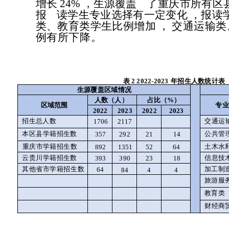
增长
24%
，生源覆盖
了重庆市所有区
报
读学生专业选择有一定变化
，报读
类、教育类学生比例增加
，
交通运输类
例有所下降。
表
2 2022-2023
年招生人数统计表
生源覆盖区域情况
人数（人）
占比（
%
）
区域范围
专业
2022
2023
2022
2023
招生总人数
交通运
1706
2117
公共管
本区县学籍招生数
357
292
21
14
重庆市学籍招生数
土木水
892
1351
52
64
云贵川学籍招生数
信息技
393
390
23
18
其他省市学籍招生数
加工制
64
4
4
84
旅游服
教育类
财经商