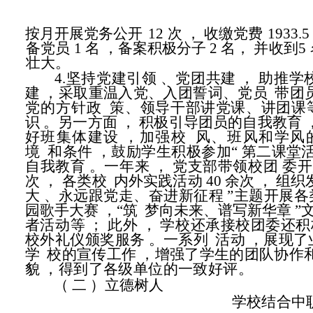
按月开展党务公开
12
次
，
收缴党费
1933.5
备党员
1 名
，备案积极分子 2 名，
并收到5
壮大。
4.坚持党建引领
、党团共建
，
助推学
建
，采取重温入党、入团誓词、党员
带团
党的方针政
策、领导干部讲党课、讲团课
识
。另一方面
，
积极引导团员的自我教育
好班集体建设
，加强校
风、班风和学风
境
和条件
，鼓励学生积极参加“
第二课堂
自我教育
。一年来
，
党支部带领校团
委开
次
，
各类校
内外实践活动 40 余次
，
组织
大
、永远跟党走、奋进新征程
”主题开
展各
园歌
手大赛
，“筑
梦向未来、谱写新华章
”
者活动等
；
此外
，
学校还承接校团委还积
校外礼仪颁奖服务
。一系列
活动
，展现了
学
校的宣传工作
，增强了学生的团队协作
貌
，得到了各级单位的一致好评。
（ 二
）立德树人
学校结合中