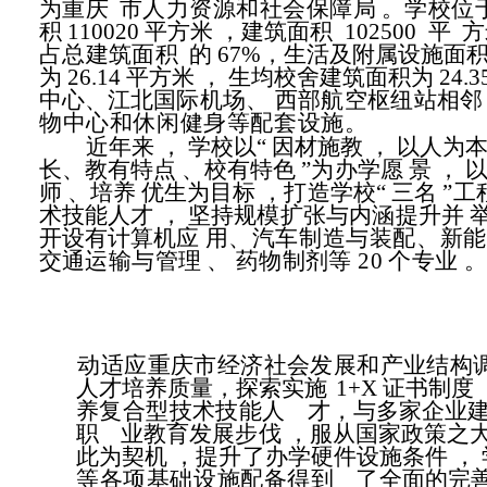
为重庆
市人力资源和社会保障局
。学校位
积 110020 平方米
，建筑面积
102500
平
方
占总
建筑面积
的 67%，生活及附属设施面
为 26.14 平方米
，
生均校舍建筑面积为 24.3
中心、江北国际机场、
西部航空枢纽站相邻
物中心和休闲健身等配套设施。
近年来
，
学校以“
因材施教
，
以人为
长、教有特点
、校有特色
”为
办学愿
景
，
以
师
、培养
优生为目标
，打造学校“
三名
”工
术技能人才
，
坚持规模扩张与内涵提升并
开设有计算机应
用、汽车制造与装配、新能
交通运输与管理
、
药物制剂等 20 个专业
动适应重庆市经济社会发展和产业结构
人才培养质量，探索实施
1+X 证书制度
养复合型技术技能人
才，与多家企业建
职
业教育发展步伐
，服从国家政策之
此为契机
，提升了办学硬件设施条件
，
等各项基础设施配
备得到
了全面的完