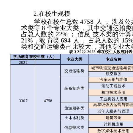
2.
在校生规模
学校在校生总数
4758
人
，
涉及公
术类等
8
个专业大类
，其中交通运输类
占总人数的
22
%
；
信息
技术类的计算
21%
，教
育类
694
人
，
占总人数的
15
类和交通运输类占比较大
，其他专
业大
表
3 2022-2023
年在校生人数统计表
学历教育在校生数（人）
专业大类
专业名称
2022
城市轨道交通运输与管
交通运输类
航空服务
汽车运用与维修
消防工程技术
装备制造类
机电技术应用
工业机器人应用
3307
4758
高星级饭店运营与管
旅游服务类
老年人服务与管理
土木水利类
建筑装饰
计算机应用
信息技术类
数字媒体技术应用