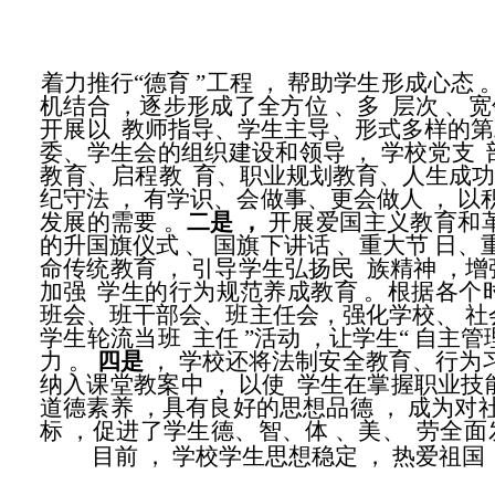
着力推行“德育
”工程
，
帮助学生形成心态
机结合
，逐步形成了全方位
、多
层次
、宽
开展以
教师指导、学生主导、形式多样的第
委、学生会的组织建设和领导
，
学校党支
教育
、启程教
育、职业规划教育、人生成
纪守法
，
有学识、会做事、更会做人
，
以
发展的需要
。
二是
，
开展爱国主义教育和
的升国旗仪式
、
国旗下讲话
、重大节 日、
命传统教育
，
引导学生弘扬民
族精神
，增
加强
学生的行为规范养成教育
。根据各个
班会、班干部会、班主任会，强化学校、
社
学生轮流当班
主任
”活动
，让学生“ 自主管
力
。
四是
，
学校还将法制安全教育、行为
纳入课堂教案中
，
以使
学生在掌握职业技
道德素养
，具有良好的思想品德
，
成为对
标
，促进了学生德、智、体
、美、
劳全面
目前
，
学校学生思想稳定
，
热爱祖国