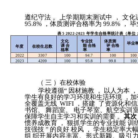
遵纪守法
。上学期期末测试中
，
文化
95.8%
，体质测评合格率为 99.8%
，
毕
表
5 2022-2023
年学生合格率统计表（单位
文化
专业技
体质测
毕业
课
合
能
合格
评
合格
年度
在校生总数
格率
率
率
2022
3307
100
94.7
100
100
2023
4209
100
95.8
99.8
100
（ 三
）在校体验
学校遵循“
因材施教
，
以人为本
，
学生有良好的学习环境和生活环境
，加
全覆盖无线
WIFI
，搭建
了资源化和信
书馆、
舞蹈室、
电子琴室、航空实训
保障学生自主学习和实训的需要
。
其次
惯养成教育
，
狠抓学生的专业技能
训
技强技
”
的良好
校风
，
学生稳定率大
组
织开展内容丰富、形式新颖、吸引