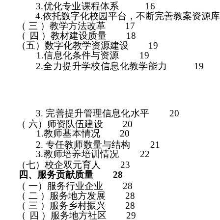
3.优化专业课程体系
1
6
4.依托数字化校园平台，不断完善教案资源
（ 三
）教学方法改革
1
7
（
四
）教材建设质量
1
8
（五）数字化教学资源建设
1
9
1.信息化条件与资源
1
9
2.全力提升学校信息化教学能力
1
9
3.
完善提升管理信息化水平
2
0
（ 六）师资队伍建设
2
0
1.教师基本情况
2
0
2.
专任教师数量与结构
21
3.教师培养培训情况
2
2
（七）校企双元育人
2
3
四、服务贡献质量
2
8
（ 一）服务行业企业
2
8
（ 二
）服务地方发展
2
8
（ 三
）服务乡村振兴
2
8
（
四
）服务地方社区
2
9