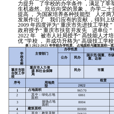
力提升
了学校的办学条件
，满足了莘
生机盎然、欣欣向荣的景象
。办学二十
提高
，
为国家培养各种技能型
人才两
发展作出了
我们应有的贡献
，得到上
2009 年四度评为“
重庆市先进技工学校
”
政府授予“
重庆市扶贫开发先
进单位
”
2022 年
被市人社局授予“
高技能人才培
优
”学校
，
并成功升格为“
高级技工学校
表
1 2022-2023
年学校办学性质、
占地面积与建筑面积一览
办学性质
学
学
主管部门
国示范
/
国重、市
校
民办
公办
重、达标
名
称
重庆市人力资
民办
重庆市联
市重
源
和社会保障
合技工学
局
校
租赁
序号
用地类
2022
型
占地面积
96570
1
其中：绿化占地
2
6861
面积
操场占地
3
8004
面积
建筑面积
4
80000
其中：教学及附
56833
5