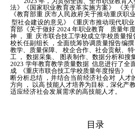
2023 年，为贯彻全国、全市职业教育
法》《国家职业教育改革实施方案》
《关
《教育部重
庆市人民政府关于推动重庆职
型社会建设的意见》《重庆市推动现代职业
育部《关于做好
2024
年职
业教育
质量年
神
，
重
庆市联合技工学校成立学校质量报
校长任副组长
，全面统筹协调质量报
告编撰
教学、质量保
障、
校企合作、社会贡献、特
工
，
数据采集、
图表制作、数据分析和搜
2023
学年教育教学质量数据
信息进行了全
成
《重庆市联合技工学校质量年度报告》（
断分析总结
，并结合当前经济社会对
人才
方向
，
以高
技能人才培养为目标，深化产
适应经济社会发展需求的高技能人才。
目录