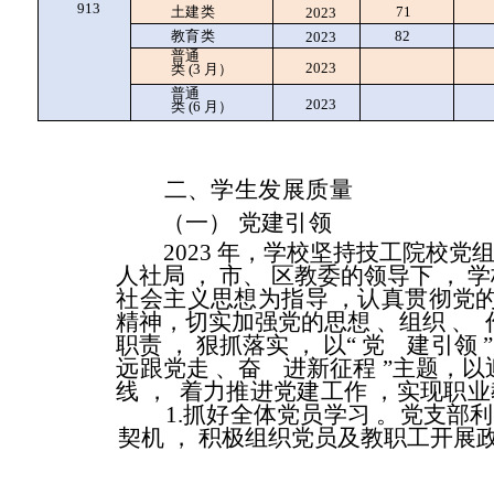
913
土建类
71
2023
教育类
82
2023
普通
2023
类
(3
月）
普通
2023
类
(6
月）
二、学生发展质量
（一）
党建引领
2023 年，学校坚持技工院校
人社局
，
市、
区教委的领导下
，
学
社会主义思想为指导
，认真贯彻党
精神，切实加强党的思想
、组织
、
职责
，
狠抓落实
，
以“
党
建引领
远跟党走
、奋
进新征程
”主题，
线
，
着力推进党建工作
，实现职业
1.抓好全体党员学习
。党支部利
契机
，
积极组织党员及教职工开展