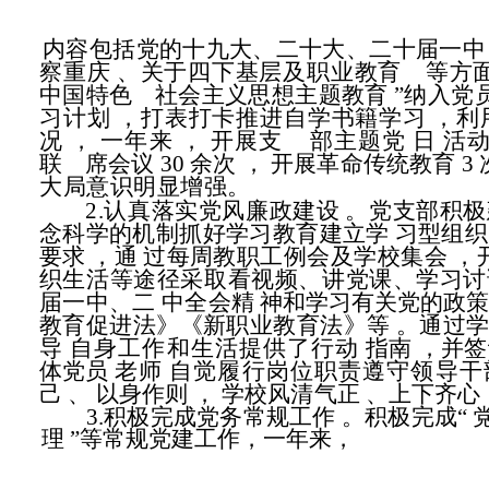
内容包括党的十九大、二十大、二十届一中
察重庆
、关于四下基层及职业教育
等方
中国特色
社会主义思想主题教育
”纳入党
习计划
，打表打卡推进自学书籍学习
，利
况
，
一年来
，
开展支
部主题党 日
活
联
席会议 30 余次
，
开展革命传统教育 3 
大局意识明显增强。
2.认真落实党风廉政建设
。党支部积极
念科学的机制抓好学习教育建立学
习型组织
要求
，通
过每周教职工例会及学校集会
，
织生活等途径采取看视频、讲党课、
学习讨
届一中、二
中全会精
神和学习有关党的政
教育促进法》《新职业教育法》等
。通过
导 自身工作和生活提供了行动
指南
，并签
体党员
老师 自觉履行岗位职责遵守领导
己
、
以身作则
，
学校风清气正
、上下齐心
3.积极完成党务常规工作
。积极完成“
理
”等常规党建工作，一年来，