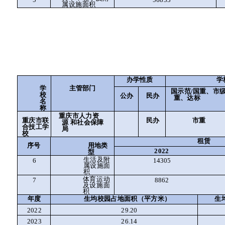
属设施面积
办学性质
学
学
主管部门
国示范
/
国重、市
校
民办
公办
重、达标
名
称
重庆市人力资
民办
重庆市联
市重
源
和社会保障
合技工学
局
校
租赁
序号
用地类
2022
型
生活及附
6
14305
属设施面
积
体育运动
8862
7
及设施面
积
年度
生均校园占地面积（平方米）
生
2022
29.20
2023
26.14