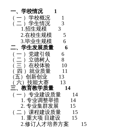
一、学校情况
1
（ 一
）学校概况
1
（ 二
）学生情况
3
1.招生规模
3
2.在校生规模
5
3.毕业生规模
6
二、学生发展质量
6
（ 一
）党建引领
6
（ 二
）立德树人
8
（ 三
）在校体验
1
0
（
四
）就业质量
11
（五）创新创业
1
3
（ 六）技能大赛
1
3
三、教育教学质量
1
4
（ 一
）专业建设质量
1
4
1.
专业调整举措
1
4
2.
专业集群发展
15
（ 二
）课程建设质量
1
5
1.
重大项 目建设
15
2.修订人才培养方案
15