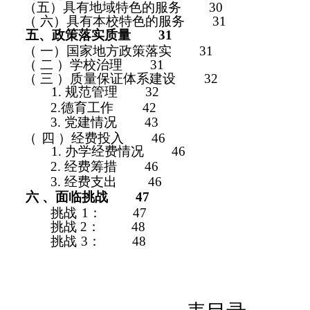
（五）具有地域特色的服务
3
0
（ 六）具有本校特色的服务
31
五、政策落实质量
31
（ 一）国家地方政策落实
31
（ 二
）学校治理
31
（ 三 ）质量保证体系建设
32
1.
规范管理
3
2
2.德育工作
4
2
3.
党建情况
43
（
四
）经费投入
4
6
1.
办学经费情况
4
6
2.
经费筹措
4
6
3.
经费支出
4
6
六
、面临挑战
4
7
挑战
1：
4
7
挑战 2：
48
挑战
3：
48