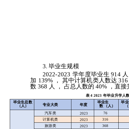
3.
毕业生规模
2022-2023
学年度毕业生
914
人
加
139%
，
其中计算机类人数达
316
数
368
人
，
占总人数的
40%
，直接
表
4 2023
年毕业升学人
毕业生
毕业生总数
毕业
专业大类
年度
数
（人）
（人）
（
汽车类
76
2023
计算机类
316
2023
旅游类
368
2023