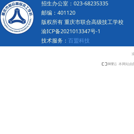
招生办公室：023-68235335
邮编：401120
版权所有 重庆市联合高级技工学校
渝ICP备2021013347号-1
技术服务：
百盟科技
渝
本网站由