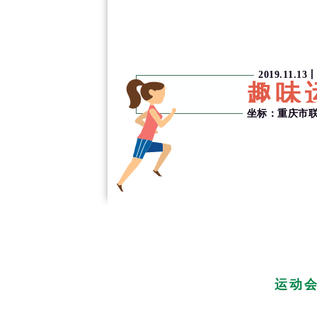
2019.11.
趣味
坐标：重庆市
运动