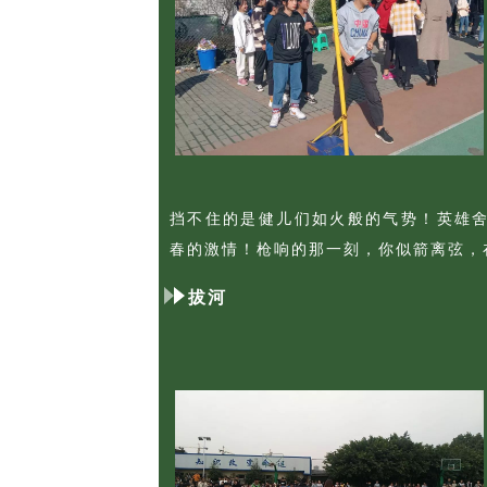
挡不住的是健儿们如火般的气势！英雄
春的激情！枪响的那一刻，你似箭离弦，
拔河