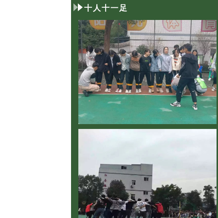
十人十一足