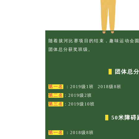
随着拔河比赛项目的结束，趣味运动会
团体总分获奖班级。
团体总
第一名
：2019级1班
2018级8班
第二名
：2019级2班
第三名
：2019级10班
50米障
第一名
：
2018级8班