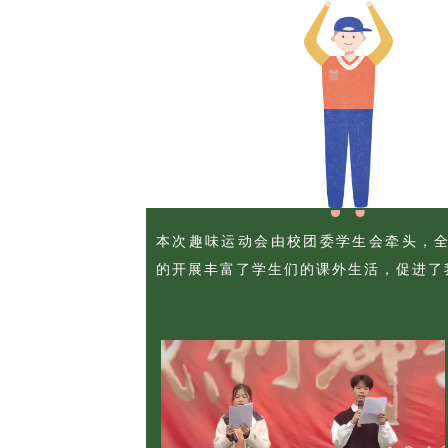
本次趣味运动会由校团委学生会牵头，
的开展丰富了学生们的课外生活，促进了