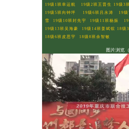
1
9级1班幸运航
19级2班王晋生
19级
19级5班向钟坪
19级6班吕永涛
19
雪
19级10班封先宇
19级11班杨振
1
19级13班吴海豪
19级14班姜斌镔
18
18级6班皮思宇
18级8班余智敏
图片浏览