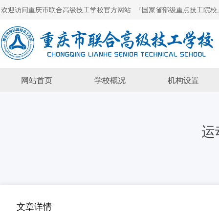
欢迎访问重庆市联合高级技工学校官方网站 『国家省部级重点技工院校
网站首页
学校概况
机构设置
运
文章详情