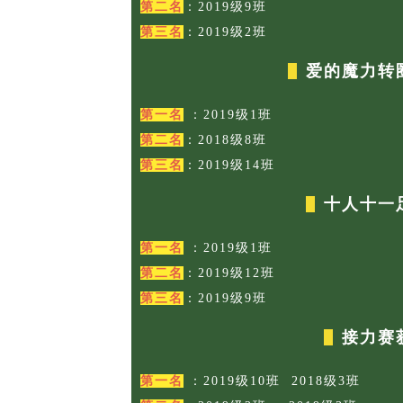
第二名
：2019级9班
第三名
：2019级2班
爱的魔力转
第一名
：2019级1班
第二名
：2018级8班
第三名
：2019级14班
十人十一
第一名
：2019级1班
第二名
：2019级12班
第三名
：2019级9班
接力赛
第一名
：2019级10班
2018级3班